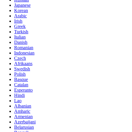
Japanese
Korean
Arabic
Irish
Greek
Turkish
Italian
Danish
Romanian
Indonesian
Czech
Afrikaans
Swedish
Polish
Basque
Catalan
Esperanto
Hindi
Lao
Albanian
Amharic
Armenian
Azerbaijani
Belarusian