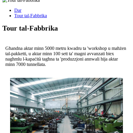
Dar
Tour tal-Fabbrika
Tour tal-Fabbrika
Għandna aktar minn 5000 metru kwadru ta 'workshop u maħżen
tal-pakketti, u aktar minn 100 sett ta' magni avvanzati biex
nagħmlu l-kapaċità tagħna ta 'produzzjoni annwali hija aktar
minn 7000 tunnellata.