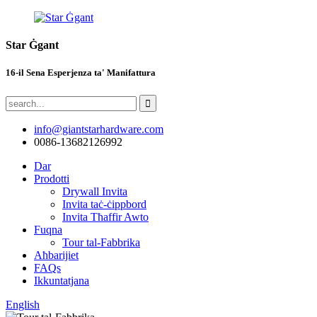
Star Ġgant
16-il Sena Esperjenza ta' Manifattura
info@giantstarhardware.com
0086-13682126992
Dar
Prodotti
Drywall Invita
Invita taċ-ċippbord
Invita Tħaffir Awto
Fuqna
Tour tal-Fabbrika
Aħbarijiet
FAQs
Ikkuntatjana
English