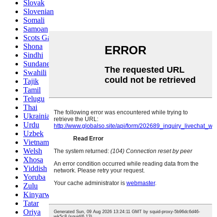
Slovak
Slovenian
Somali
Samoan
Scots Gaelic
Shona
Sindhi
Sundanese
Swahili
Tajik
Tamil
Telugu
Thai
Ukrainian
Urdu
Uzbek
Vietnamese
Welsh
Xhosa
Yiddish
Yoruba
Zulu
Kinyarwanda
Tatar
Oriya