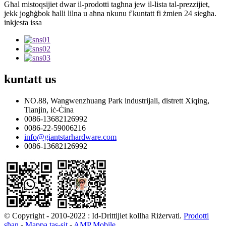
Għal mistoqsijiet dwar il-prodotti tagħna jew il-lista tal-prezzijiet,
jekk jogħġbok ħalli lilna u aħna nkunu f'kuntatt fi żmien 24 siegħa.
inkjesta issa
kuntatt
us
NO.88, Wangwenzhuang Park industrijali, distrett Xiqing,
Tianjin, iċ-Ċina
0086-13682126992
0086-22-59006216
info@giantstarhardware.com
0086-13682126992
© Copyright - 2010-2022 : Id-Drittijiet kollha Riżervati.
Prodotti
sħan
-
Mappa tas-sit
-
AMP Mobile