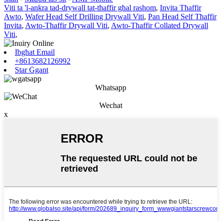
Viti ta 'l-ankra tad-drywall tat-tħaffir għal rashom
,
Invita Tħaffir
Awto
,
Wafer Head Self Drilling Drywall Viti
,
Pan Head Self Tħaffir
Invita
,
Awto-Tħaffir Drywall Viti
,
Awto-Tħaffir Collated Drywall
Viti
,
Ibgħat Email
+8613682126992
Star Ġgant
Whatsapp
Wechat
x